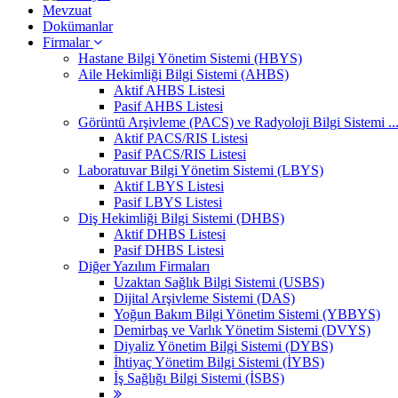
Mevzuat
Dokümanlar
Firmalar
Hastane Bilgi Yönetim Sistemi (HBYS)
Aile Hekimliği Bilgi Sistemi (AHBS)
Aktif AHBS Listesi
Pasif AHBS Listesi
Görüntü Arşivleme (PACS) ve Radyoloji Bilgi Sistemi ..
Aktif PACS/RIS Listesi
Pasif PACS/RIS Listesi
Laboratuvar Bilgi Yönetim Sistemi (LBYS)
Aktif LBYS Listesi
Pasif LBYS Listesi
Diş Hekimliği Bilgi Sistemi (DHBS)
Aktif DHBS Listesi
Pasif DHBS Listesi
Diğer Yazılım Firmaları
Uzaktan Sağlık Bilgi Sistemi (USBS)
Dijital Arşivleme Sistemi (DAS)
Yoğun Bakım Bilgi Yönetim Sistemi (YBBYS)
Demirbaş ve Varlık Yönetim Sistemi (DVYS)
Diyaliz Yönetim Bilgi Sistemi (DYBS)
İhtiyaç Yönetim Bilgi Sistemi (İYBS)
İş Sağlığı Bilgi Sistemi (İSBS)