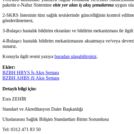
paketin e-Nabız Sistemine
ekte yer alan iş akış şemalarına
uygun olar
2-
SKRS listesinin tüm sağlık tesislerinde güncelliğinin kontrol edil
gönderilmemesi,
3-
Bulaşıcı hastalık bildirim ekranları ve bildirim mekanizması ile ilgil
4-
Bulaşıcı hastalık bildirim mekanizmasını aksatmaya ve/veya devrede
sunarız.
Konuyla ilgili resmi yazıya
buradan ulaşabilirsiniz
.
Ekler:
BZBH HBYS İş Akış Şeması
BZBH AHBS iŞ Akış Şeması
Detaylı bilgi için:
Esra ZEHİR
Standart ve Akreditasyon Daire Başkanlığı
Uluslararası Sağlık Bilişim Standartları Birim Sorumlusu
Tel: 0312 471 83 50