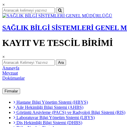
×
SAĞLIK BİLGİ SİSTEMLERİ GENEL
KAYIT VE TESCİL BİRİMİ
×
Ara
Anasayfa
Mevzuat
Dokümanlar
Firmalar
Hastane Bilgi Yönetim Sistemi (HBYS)
Aile Hekimliği Bilgi Sistemi (AHBS)
Görüntü Arşivleme (PACS) ve Radyoloji Bilgi Sistemi (RIS)
Laboratuvar Bilgi Yönetim Sistemi (LBYS)
Diş Hekimliği Bilgi Sistemi (DHBS)