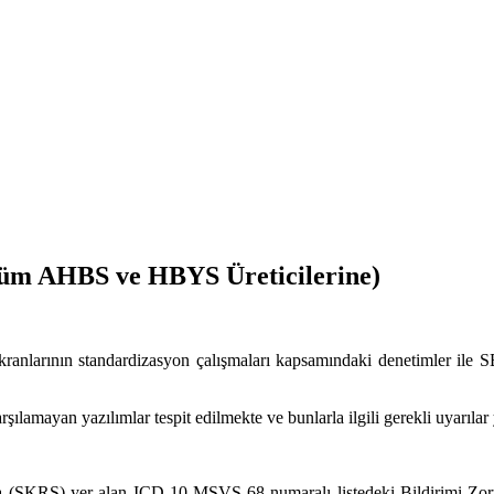
 (Tüm AHBS ve HBYS Üreticilerine)
ekranlarının standardizasyon çalışmaları kapsamındaki denetimler ile S
karşılamayan yazılımlar tespit edilmekte ve bunlarla ilgili gerekli uyarılar
(SKRS) yer alan ICD-10-MSVS 68 numaralı listedeki Bildirimi Zorunl