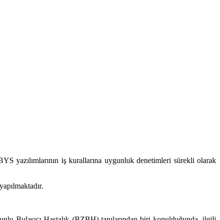
BYS yazılımlarının iş kurallarına uygunluk denetimleri sürekli olarak
 yapılmaktadır.
u Bulaşıcı Hastalık (BZBH) tanılarından biri konulduğunda, ilgili